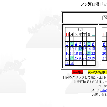
フジ河口湖ドット
8 月
日
月
火
水
木
金
土
日
1
2
3
4
5
6
7
8
6
9
10
11
12
13
14
15
13
16
17
18
19
20
21
22
20
23
24
25
26
27
28
29
27
30
31
赤=満宿
黄=残10宿以
日付をクリックして頂ければ仮
台帳直結ですが状況に
Tel 0
メール
info
お問い合