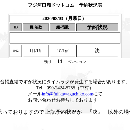
フジ河口湖ドットコム 予約状況表
2026/08/03（月曜日）
予約状況
ID
目/泊数
組/宿数
決
1目/1泊
1C/1宿
3982
14
残り
ペンション
台帳直結ですが状況にタイムラグが発生する場合があります。
Tel 090-2424-5755（中村）
メール
info@fujikawaguchiko.com
にて
お問い合わせお待ちしております。
承っておりますので
上記予約状況が 『決』 以外の場