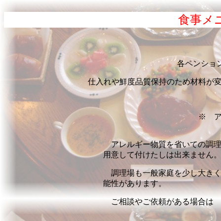
食事メニ
各ペンション
仕入れや鮮度品質保持のため材料が
※ 
アレルギー物質を省いての調理
用意して付けたしは出来ません
調理場も一般家庭を少し大きく
能性があります。
ご相談やご依頼がある場合は 